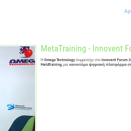
Αρ
MetaTraining - Innovent 
Η
Omega Technology
συμμετείχε στο
Innovent Forum 
MetaTraining
, μια
καινοτόμο ψηφιακή πλατφόρμα σύ