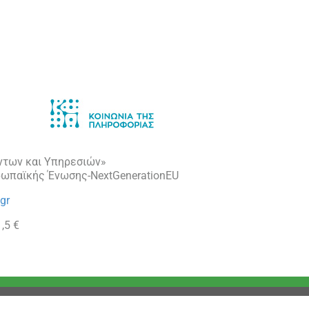
ντων και Υπηρεσιών»
ρωπαϊκής Ένωσης-NextGenerationEU
gr
,5 €
Privacy Statement
Terms Of Use